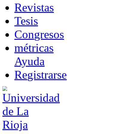
R
evistas
T
esis
Co
n
gresos
m
étricas
Ayuda
R
e
gistrarse