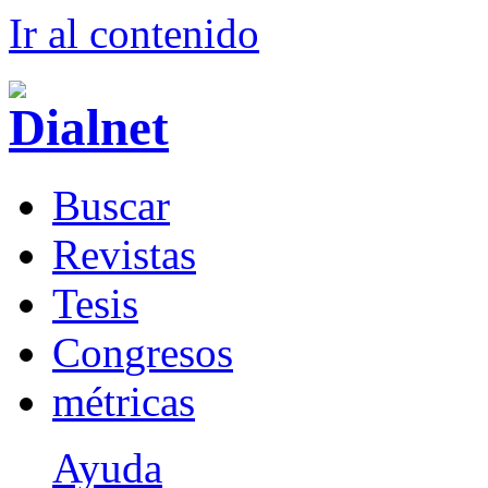
Ir al conteni
d
o
B
uscar
R
evistas
T
esis
Co
n
gresos
m
étricas
Ayuda