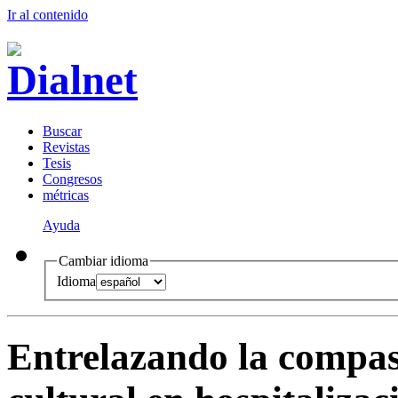
Ir al conteni
d
o
B
uscar
R
evistas
T
esis
Co
n
gresos
m
étricas
Ayuda
Cambiar idioma
Idioma
Entrelazando la compas