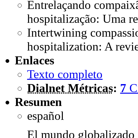
Entrelaçando compaixã
hospitalização: Uma re
Intertwining compassi
hospitalization: A rev
Enlaces
Texto completo
Dialnet Métricas
:
7
C
Resumen
español
El mundo globalizado 