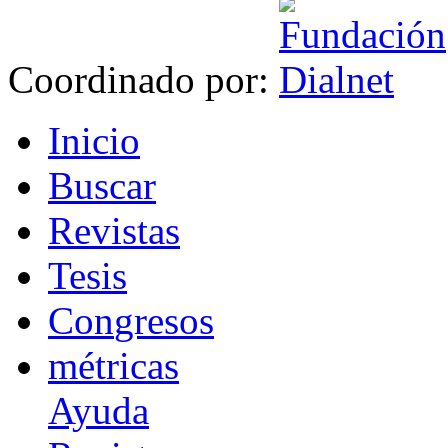
Coordinado por:
I
nicio
B
uscar
R
evistas
T
esis
Co
n
gresos
m
étricas
Ayuda