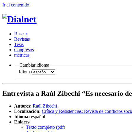
Ir al conteni
d
o
B
uscar
R
evistas
T
esis
Co
n
gresos
m
étricas
Cambiar idioma
Idioma
Entrevista a Raúl Zibechi “Es necesario de
Autores:
Raúl Zibechi
Localización:
Crítica y Resistencias: Revista de conflictos soc
Idioma:
español
Enlaces
Texto completo (
pdf
)