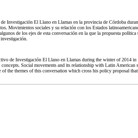
ivo de Investigación El Llano en Llamas en la provincia de Córdoba dura
ptos. Movimientos sociales y su relación con los Estados latinoamerican
lgunos de los ejes de esta conversación en la que la propuesta política t
 investigación.
ivo de Investigación El Llano en Llamas during the winter of 2014 in 
n concepts. Social movements and its relationship with Latin American 
f the themes of this conversation which cross his policy proposal that 