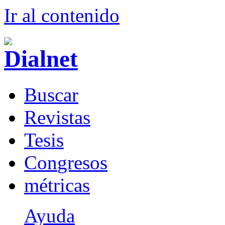
Ir al conteni
d
o
B
uscar
R
evistas
T
esis
Co
n
gresos
m
étricas
Ayuda