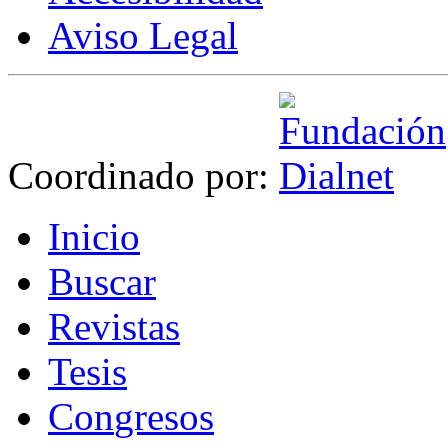
Aviso Legal
Coordinado por:
I
nicio
B
uscar
R
evistas
T
esis
Co
n
gresos