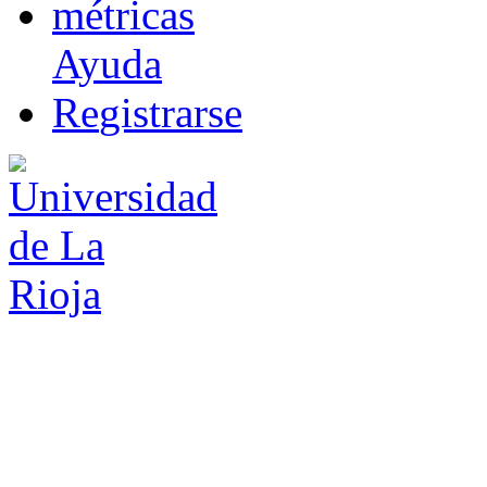
m
étricas
Ayuda
R
e
gistrarse