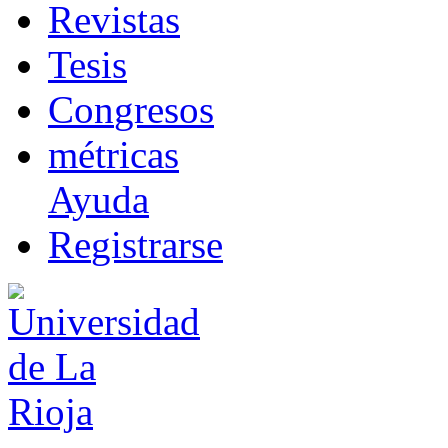
R
evistas
T
esis
Co
n
gresos
m
étricas
Ayuda
R
e
gistrarse