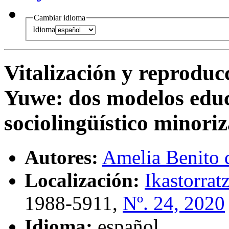
Cambiar idioma
Idioma
Vitalización y reproduc
Yuwe
:
dos modelos educ
sociolingüístico minori
Autores:
Amelia Benito d
Localización:
Ikastorrat
1988-5911,
Nº. 24, 2020
Idioma:
español