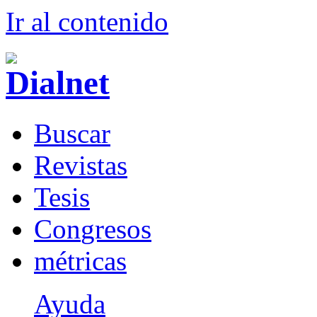
Ir al conteni
d
o
B
uscar
R
evistas
T
esis
Co
n
gresos
m
étricas
Ayuda