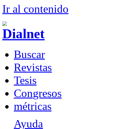
Ir al conteni
d
o
B
uscar
R
evistas
T
esis
Co
n
gresos
m
étricas
Ayuda