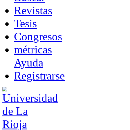
R
evistas
T
esis
Co
n
gresos
m
étricas
Ayuda
R
e
gistrarse