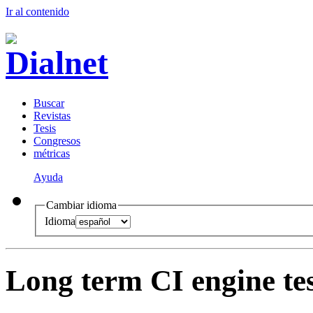
Ir al conteni
d
o
B
uscar
R
evistas
T
esis
Co
n
gresos
m
étricas
Ayuda
Cambiar idioma
Idioma
Long term CI engine tes