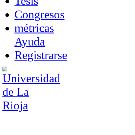
T
esis
Co
n
gresos
m
étricas
Ayuda
R
e
gistrarse