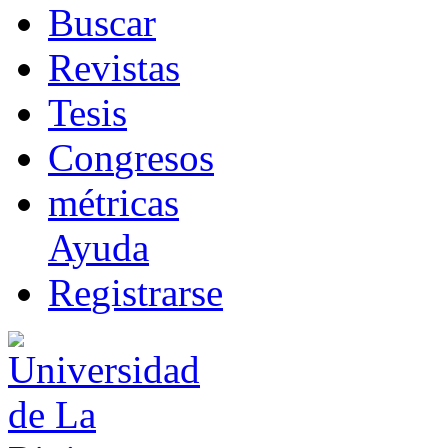
B
uscar
R
evistas
T
esis
Co
n
gresos
m
étricas
Ayuda
R
e
gistrarse