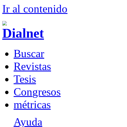
Ir al conteni
d
o
B
uscar
R
evistas
T
esis
Co
n
gresos
m
étricas
Ayuda