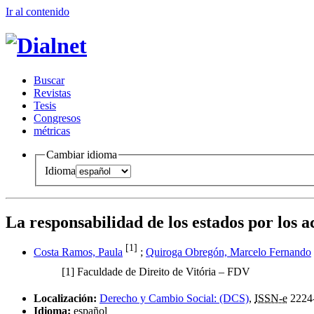
Ir al conteni
d
o
B
uscar
R
evistas
T
esis
Co
n
gresos
m
étricas
Cambiar idioma
Idioma
La responsabilidad de los estados por los 
[1]
Costa Ramos, Paula
;
Quiroga Obregón, Marcelo Fernando
[1]
Faculdade de Direito de Vitória – FDV
Localización:
Derecho y Cambio Social: (DCS)
,
ISSN-e
2224
Idioma:
español