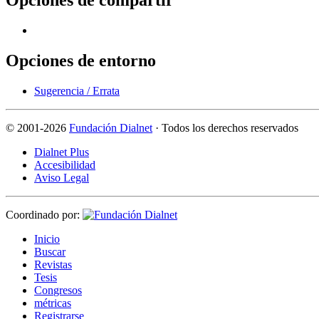
Opciones de entorno
Sugerencia / Errata
©
2001-2026
Fundación Dialnet
· Todos los derechos reservados
Dialnet Plus
Accesibilidad
Aviso Legal
Coordinado por:
I
nicio
B
uscar
R
evistas
T
esis
Co
n
gresos
m
étricas
R
e
gistrarse