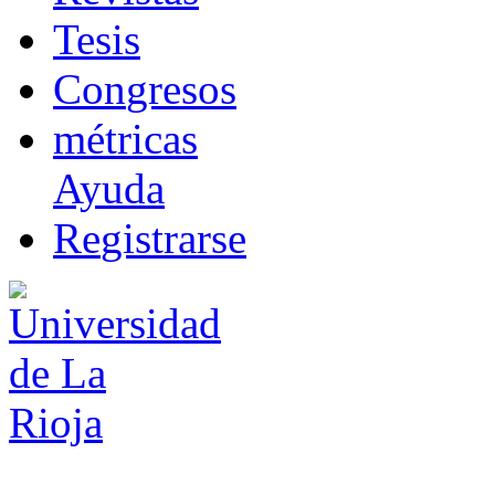
T
esis
Co
n
gresos
m
étricas
Ayuda
R
e
gistrarse