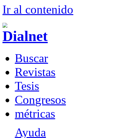
Ir al conteni
d
o
B
uscar
R
evistas
T
esis
Co
n
gresos
m
étricas
Ayuda