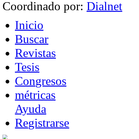
Coordinado por:
I
nicio
B
uscar
R
evistas
T
esis
Co
n
gresos
m
étricas
Ayuda
R
e
gistrarse