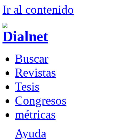
Ir al conteni
d
o
B
uscar
R
evistas
T
esis
Co
n
gresos
m
étricas
Ayuda