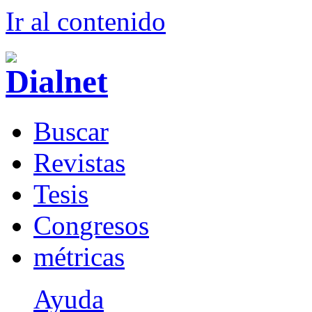
Ir al conteni
d
o
B
uscar
R
evistas
T
esis
Co
n
gresos
m
étricas
Ayuda