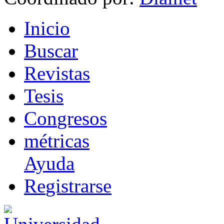
I
nicio
B
uscar
R
evistas
T
esis
Co
n
gresos
m
étricas
Ayuda
R
e
gistrarse