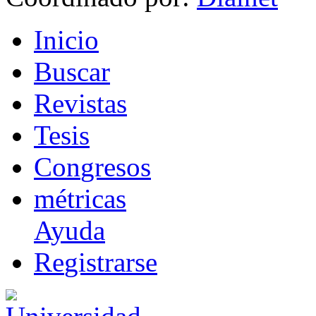
I
nicio
B
uscar
R
evistas
T
esis
Co
n
gresos
m
étricas
Ayuda
R
e
gistrarse