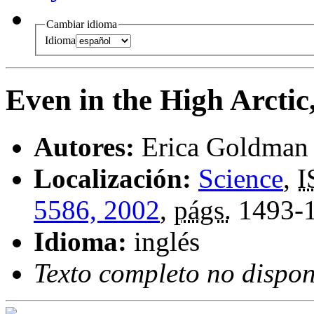
Cambiar idioma
Idioma
Even in the High Arcti
Autores:
Erica Goldman
Localización:
Science
,
I
5586, 2002
,
págs.
1493-
Idioma:
inglés
Texto completo no dispon