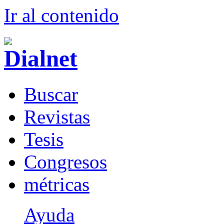
Ir al conteni
d
o
B
uscar
R
evistas
T
esis
Co
n
gresos
m
étricas
Ayuda