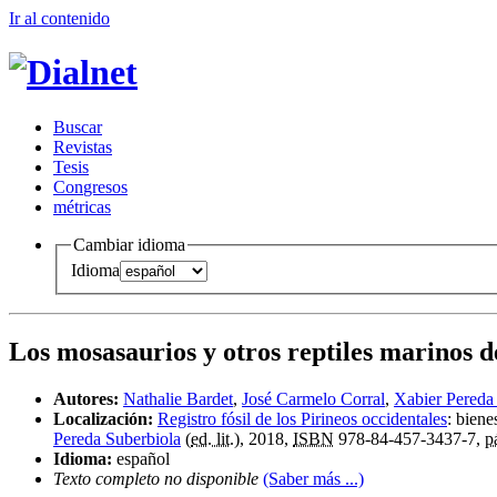
Ir al conteni
d
o
B
uscar
R
evistas
T
esis
Co
n
gresos
m
étricas
Cambiar idioma
Idioma
Los mosasaurios y otros reptiles marinos 
Autores:
Nathalie Bardet
,
José Carmelo Corral
,
Xabier Pereda
Localización:
Registro fósil de los Pirineos occidentales
:
biene
Pereda Suberbiola
(
ed. lit.
), 2018,
ISBN
978-84-457-3437-7,
p
Idioma:
español
Texto completo no disponible
(Saber más ...)