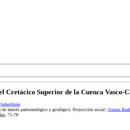
del Cretácico Superior de la Cuenca Vasco-
 Suberbiola
s de interés paleontológico y geológico. Proyección social
/
Ainara Badi
ágs.
71-78