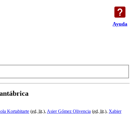
Ayuda
Cantábrica
ola Kortabitarte
(
ed. lit.
),
Asier Gómez Olivencia
(
ed. lit.
),
Xabier