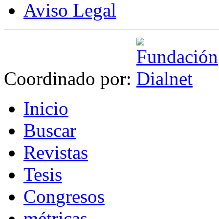
Aviso Legal
Coordinado por:
I
nicio
B
uscar
R
evistas
T
esis
Co
n
gresos
m
étricas