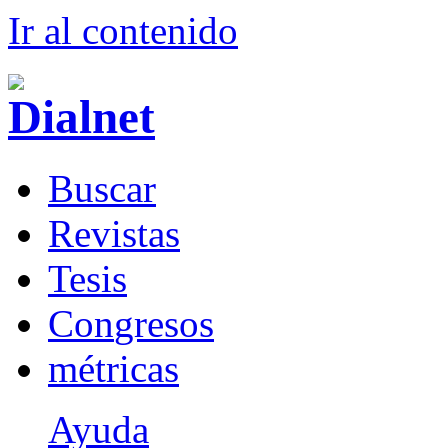
Ir al conteni
d
o
B
uscar
R
evistas
T
esis
Co
n
gresos
m
étricas
Ayuda