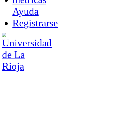
Ayuda
R
e
gistrarse