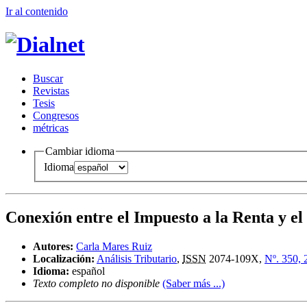
Ir al conteni
d
o
B
uscar
R
evistas
T
esis
Co
n
gresos
m
étricas
Cambiar idioma
Idioma
Conexión entre el Impuesto a la Renta y el 
Autores:
Carla Mares Ruiz
Localización:
Análisis Tributario
,
ISSN
2074-109X,
Nº. 350, 
Idioma:
español
Texto completo no disponible
(Saber más ...)