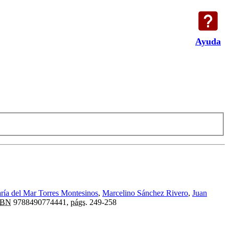
Ayuda
ría del Mar Torres Montesinos
,
Marcelino Sánchez Rivero
,
Juan
SBN
9788490774441,
págs.
249-258