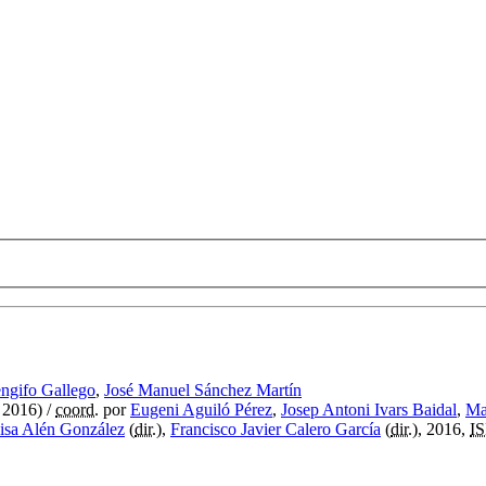
engifo Gallego
,
José Manuel Sánchez Martín
 2016)
/
coord.
por
Eugeni Aguiló Pérez
,
Josep Antoni Ivars Baidal
,
Ma
isa Alén González
(
dir.
),
Francisco Javier Calero García
(
dir.
), 2016,
I