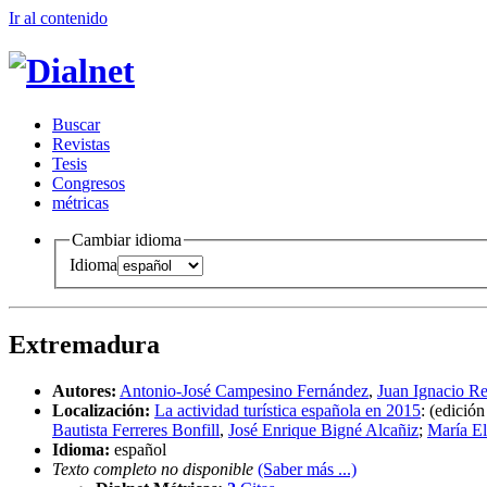
Ir al conteni
d
o
B
uscar
R
evistas
T
esis
Co
n
gresos
m
étricas
Cambiar idioma
Idioma
Extremadura
Autores:
Antonio-José Campesino Fernández
,
Juan Ignacio R
Localización:
La actividad turística española en 2015
:
(edición
Bautista Ferreres Bonfill
,
José Enrique Bigné Alcañiz
;
María El
Idioma:
español
Texto completo no disponible
(Saber más ...)