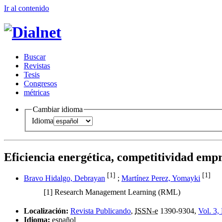
Ir al conteni
d
o
B
uscar
R
evistas
T
esis
Co
n
gresos
m
étricas
Cambiar idioma
Idioma
Eficiencia energética, competitividad emp
[1]
[1]
Bravo Hidalgo, Debrayan
;
Martínez Perez, Yomayki
[1]
Research Management Learning (RML)
Localización:
Revista Publicando
,
ISSN-e
1390-9304,
Vol. 3,
Idioma:
español