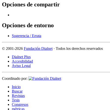
Opciones de compartir
Opciones de entorno
Sugerencia / Errata
©
2001-2026
Fundación Dialnet
· Todos los derechos reservados
Dialnet Plus
Accesibilidad
Aviso Legal
Coordinado por:
I
nicio
B
uscar
R
evistas
T
esis
Co
n
gresos
m
étricas