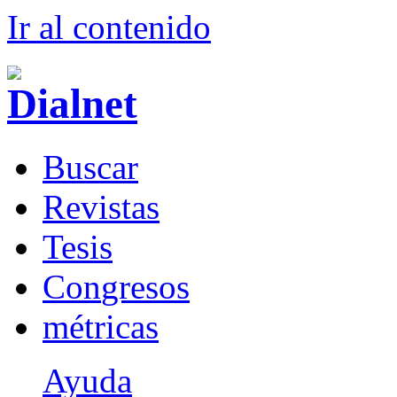
Ir al conteni
d
o
B
uscar
R
evistas
T
esis
Co
n
gresos
m
étricas
Ayuda