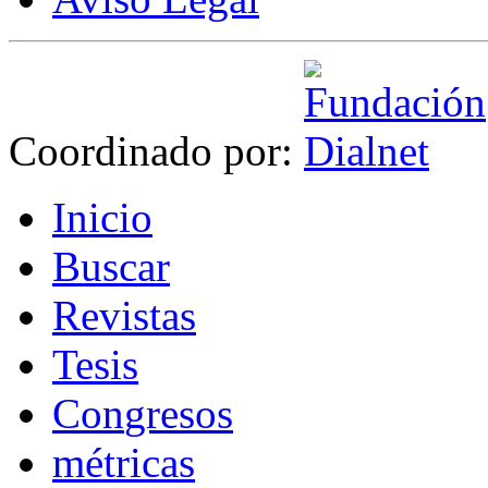
Coordinado por:
I
nicio
B
uscar
R
evistas
T
esis
Co
n
gresos
m
étricas