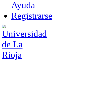
Ayuda
R
e
gistrarse