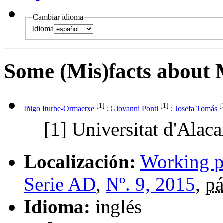
Cambiar idioma
Idioma
Some (Mis)facts about 
[1]
[1]
[
Iñigo Iturbe-Ormaetxe
;
Giovanni Ponti
;
Josefa Tomás
[1]
Universitat d'Alaca
Localización:
Working p
Serie AD
,
Nº. 9, 2015
,
pá
Idioma:
inglés