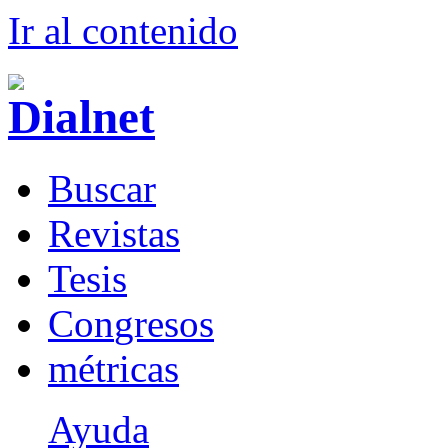
Ir al conteni
d
o
B
uscar
R
evistas
T
esis
Co
n
gresos
m
étricas
Ayuda