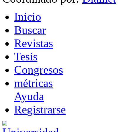
I
nicio
B
uscar
R
evistas
T
esis
Co
n
gresos
m
étricas
Ayuda
R
e
gistrarse