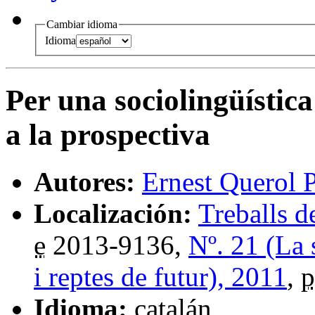
Cambiar idioma
Idioma
Per una sociolingüístic
a la prospectiva
Autores:
Ernest Querol 
Localización:
Treballs d
e
2013-9136,
Nº. 21 (La 
i reptes de futur), 2011
,
p
Idioma:
catalán