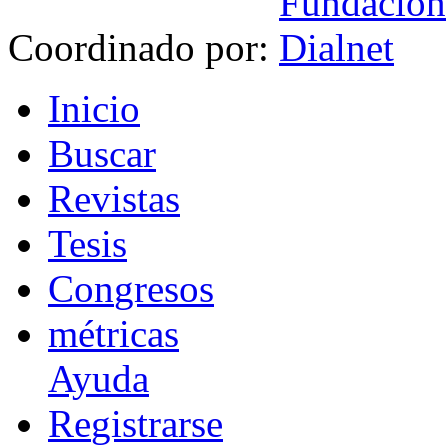
Coordinado por:
I
nicio
B
uscar
R
evistas
T
esis
Co
n
gresos
m
étricas
Ayuda
R
e
gistrarse