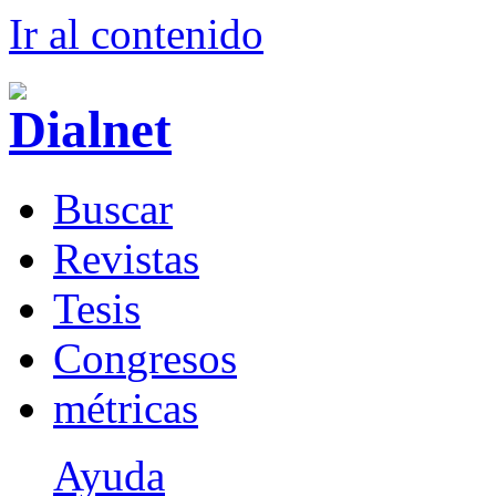
Ir al conteni
d
o
B
uscar
R
evistas
T
esis
Co
n
gresos
m
étricas
Ayuda