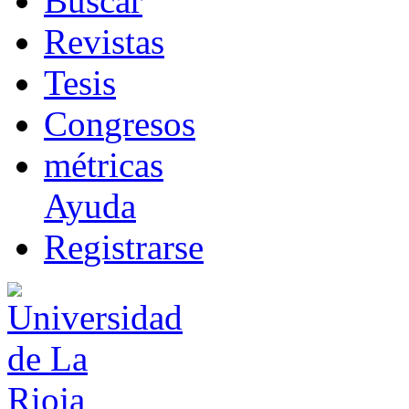
B
uscar
R
evistas
T
esis
Co
n
gresos
m
étricas
Ayuda
R
e
gistrarse