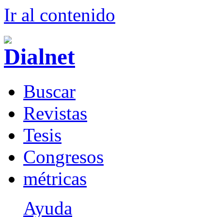
Ir al conteni
d
o
B
uscar
R
evistas
T
esis
Co
n
gresos
m
étricas
Ayuda