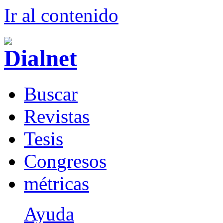
Ir al conteni
d
o
B
uscar
R
evistas
T
esis
Co
n
gresos
m
étricas
Ayuda