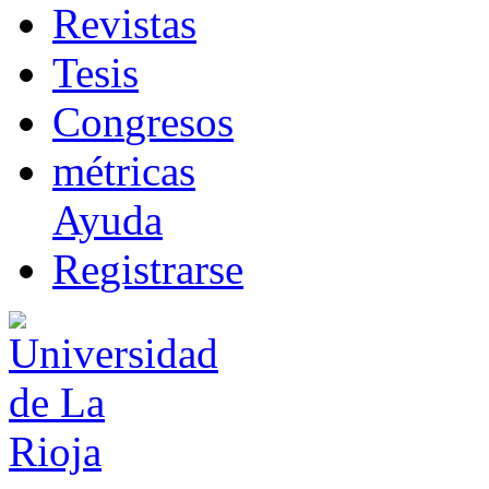
R
evistas
T
esis
Co
n
gresos
m
étricas
Ayuda
R
e
gistrarse