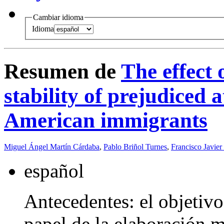
Cambiar idioma
Idioma
Resumen de
The effect 
stability of prejudiced 
American immigrants
Miguel Ángel Martín Cárdaba
,
Pablo Briñol Turnes
,
Francisco Javie
español
Antecedentes: el objetivo
papel de la elaboración m