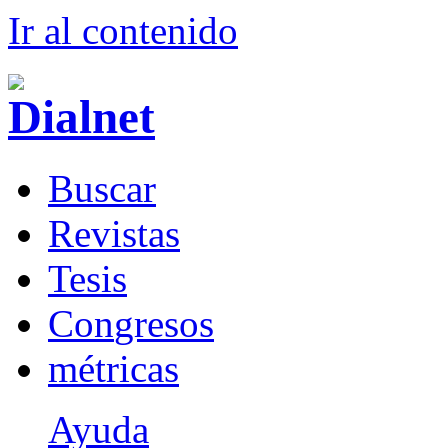
Ir al conteni
d
o
B
uscar
R
evistas
T
esis
Co
n
gresos
m
étricas
Ayuda