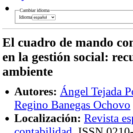
Cambiar idioma
Idioma
El cuadro de mando com
en la gestión social
:
rec
ambiente
Autores:
Ángel Tejada P
Regino Banegas Ochovo
Localización:
Revista es
contabilidad
,
ISSN
0210