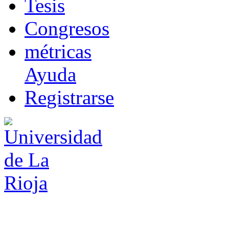
T
esis
Co
n
gresos
m
étricas
Ayuda
R
e
gistrarse