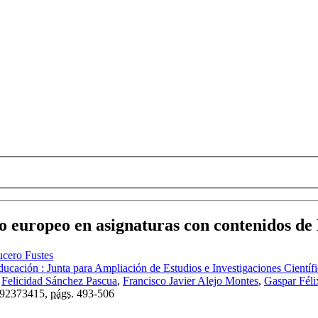
o europeo en asignaturas con contenidos de 
cero Fustes
Educación : Junta para Ampliación de Estudios e Investigaciones Cientí
r
Felicidad Sánchez Pascua
,
Francisco Javier Alejo Montes
,
Gaspar Féli
92373415,
págs.
493-506