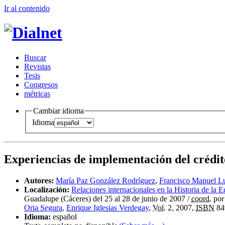
Ir al conteni
d
o
B
uscar
R
evistas
T
esis
Co
n
gresos
m
étricas
Cambiar idioma
Idioma
Experiencias de implementación del crédit
Autores:
María Paz González Rodríguez
,
Francisco Manuel Lu
Localización:
Relaciones internacionales en la Historia de la 
Guadalupe (Cáceres) del 25 al 28 de junio de 2007
/
coord.
po
Oria Segura
,
Enrique Iglesias Verdegay
,
Vol.
2, 2007,
ISBN
84
Idioma:
español