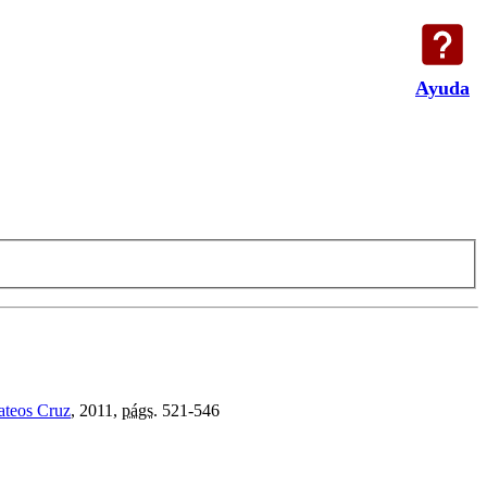
Ayuda
ateos Cruz
, 2011,
págs.
521-546