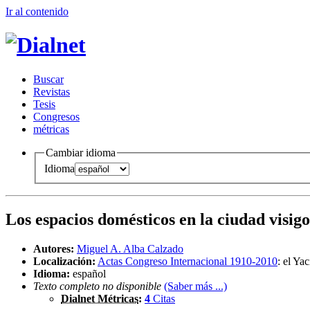
Ir al conteni
d
o
B
uscar
R
evistas
T
esis
Co
n
gresos
m
étricas
Cambiar idioma
Idioma
Los espacios domésticos en la ciudad visigo
Autores:
Miguel A. Alba Calzado
Localización:
Actas Congreso Internacional 1910-2010
:
el Ya
Idioma:
español
Texto completo no disponible
(Saber más ...)
Dialnet Métricas
:
4
Citas