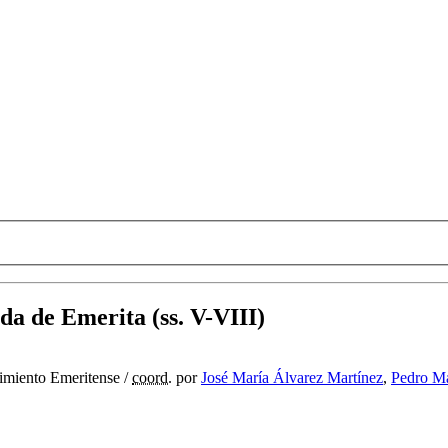
da de Emerita (ss. V-VIII)
cimiento Emeritense
/
coord.
por
José María Álvarez Martínez
,
Pedro M