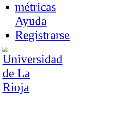
m
étricas
Ayuda
R
e
gistrarse