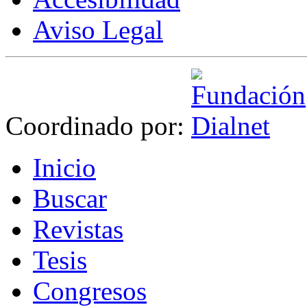
Aviso Legal
Coordinado por:
I
nicio
B
uscar
R
evistas
T
esis
Co
n
gresos