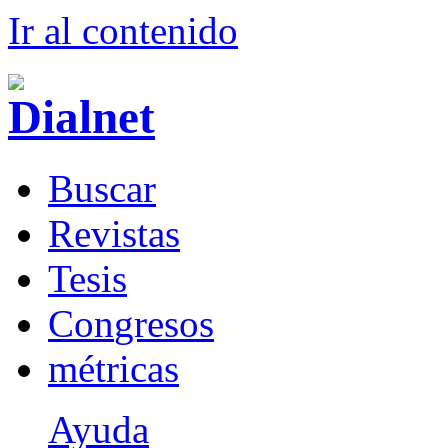
Ir al conteni
d
o
B
uscar
R
evistas
T
esis
Co
n
gresos
m
étricas
Ayuda