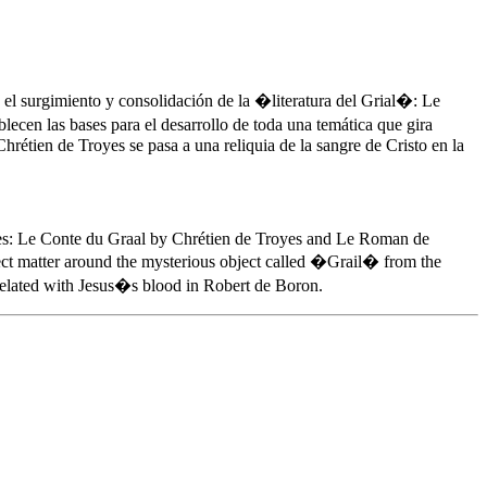
ra el surgimiento y consolidación de la �literatura del Grial�: Le
cen las bases para el desarrollo de toda una temática que gira
Chrétien de Troyes se pasa a una reliquia de la sangre de Cristo en la
mances: Le Conte du Graal by Chrétien de Troyes and Le Roman de
ject matter around the mysterious object called �Grail� from the
c related with Jesus�s blood in Robert de Boron.