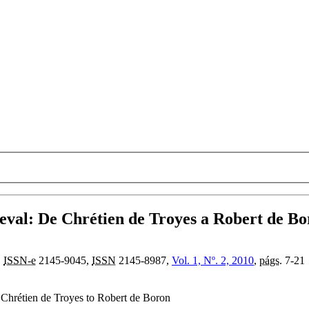
dieval: De Chrétien de Troyes a Robert de B
,
ISSN-e
2145-9045,
ISSN
2145-8987,
Vol. 1, Nº. 2, 2010
,
págs.
7-21
om Chrétien de Troyes to Robert de Boron