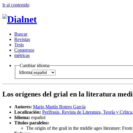
Ir al conteni
d
o
B
uscar
R
evistas
T
esis
Co
n
gresos
m
étricas
Cambiar idioma
Idioma
Los orígenes del grial en la literatura me
Autores:
Mario Martín Botero García
Localización:
Perífrasis. Revista de Literatura, Teoría y Crítica
Idioma:
español
Títulos paralelos:
The origin of the grail in the middle ages literature: Fr