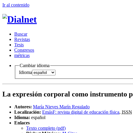
Ir al conteni
d
o
B
uscar
R
evistas
T
esis
Co
n
gresos
m
étricas
Cambiar idioma
Idioma
La expresión corporal como instrumento par
Autores:
María Nieves Marín Regalado
Localización:
EmásF: revista digital de educación física
,
ISSN
Idioma:
español
Enlaces
Texto completo (
pdf
)