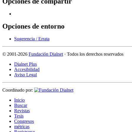
Opciones de compartir
Opciones de entorno
Sugerencia / Errata
©
2001-2026
Fundación Dialnet
· Todos los derechos reservados
Dialnet Plus
Accesibilidad
Aviso Legal
Coordinado por:
I
nicio
B
uscar
R
evistas
T
esis
Co
n
gresos
m
étricas
R
e
gistrarse