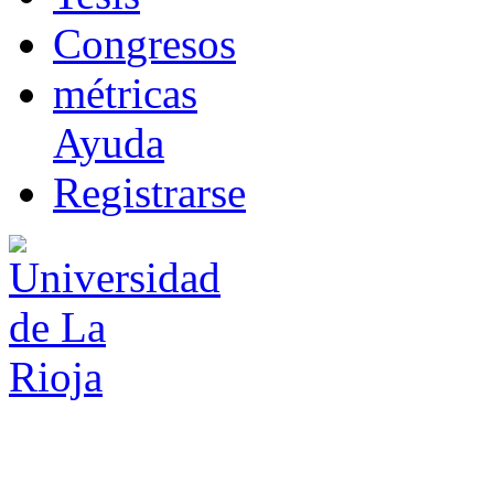
Co
n
gresos
m
étricas
Ayuda
R
e
gistrarse