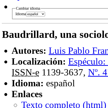
Cambiar idioma
Idioma
Baudrillard, una sociolo
Autores:
Luis Pablo Fran
Localización:
Espéculo: 
ISSN-e
1139-3637,
Nº. 4
Idioma:
español
Enlaces
Texto completo (
html
)