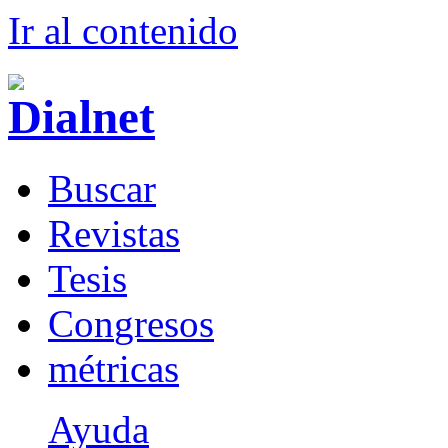
Ir al conteni
d
o
B
uscar
R
evistas
T
esis
Co
n
gresos
m
étricas
Ayuda