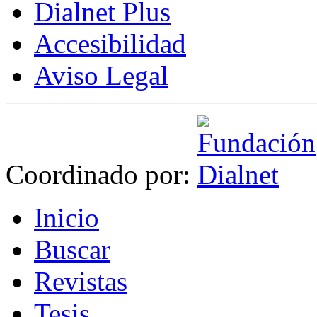
Dialnet Plus
Accesibilidad
Aviso Legal
Coordinado por:
I
nicio
B
uscar
R
evistas
T
esis