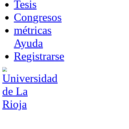
T
esis
Co
n
gresos
m
étricas
Ayuda
R
e
gistrarse