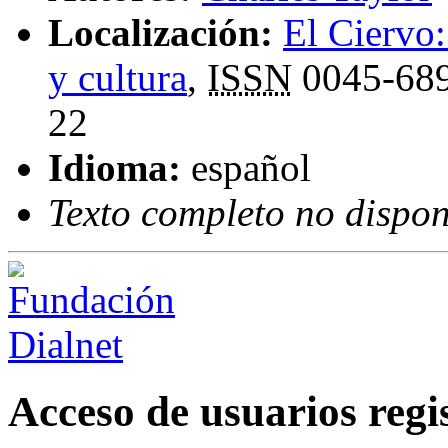
Localización:
El Ciervo:
y cultura
,
ISSN
0045-68
22
Idioma:
español
Texto completo no dispon
Acceso de usuarios regi