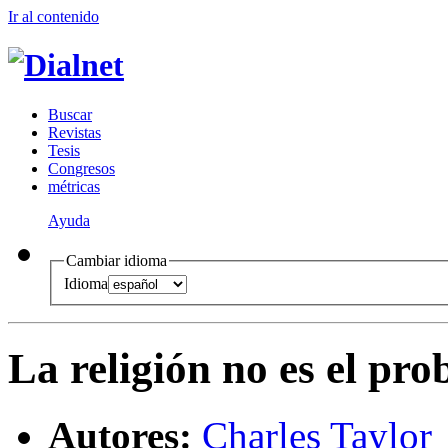
Ir al conteni
d
o
B
uscar
R
evistas
T
esis
Co
n
gresos
m
étricas
Ayuda
Cambiar idioma
Idioma
La religión no es el pr
Autores:
Charles Taylor