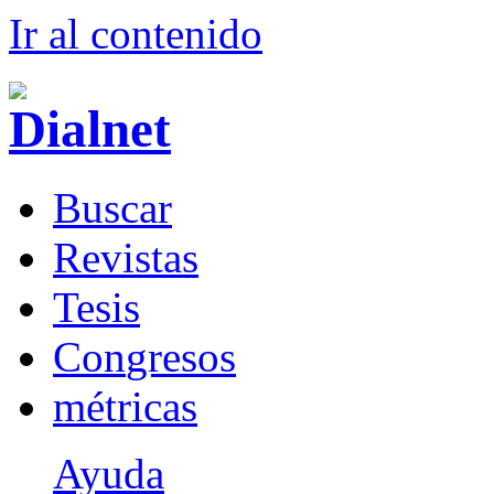
Ir al conteni
d
o
B
uscar
R
evistas
T
esis
Co
n
gresos
m
étricas
Ayuda