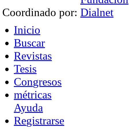
Coordinado por:
I
nicio
B
uscar
R
evistas
T
esis
Co
n
gresos
m
étricas
Ayuda
R
e
gistrarse