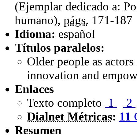
(Ejemplar dedicado a: Po
humano),
págs.
171-187
Idioma:
español
Títulos paralelos:
Older people as actors
innovation and empo
Enlaces
Texto completo
1
2
Dialnet Métricas
:
11
Resumen