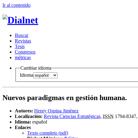
Ir al conteni
d
o
B
uscar
R
evistas
T
esis
Co
n
gresos
m
étricas
Cambiar idioma
Idioma
Nuevos paradigmas en gestión humana.
Autores:
Henry Ospina Jiménez
Localización:
Revista Ciencias Estratégicas
,
ISSN
1794-8347
Idioma:
español
Enlaces
Texto completo (
pdf
)