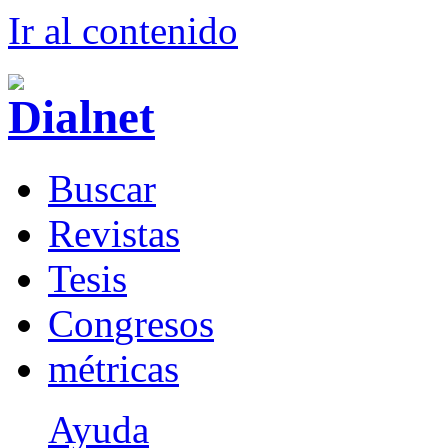
Ir al conteni
d
o
B
uscar
R
evistas
T
esis
Co
n
gresos
m
étricas
Ayuda