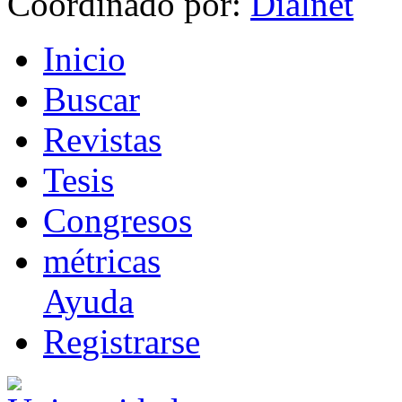
Coordinado por:
I
nicio
B
uscar
R
evistas
T
esis
Co
n
gresos
m
étricas
Ayuda
R
e
gistrarse