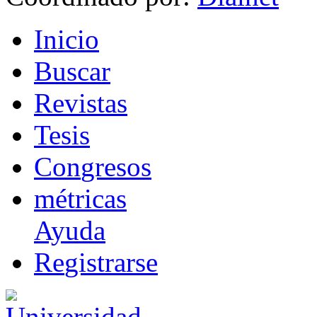
I
nicio
B
uscar
R
evistas
T
esis
Co
n
gresos
m
étricas
Ayuda
R
e
gistrarse