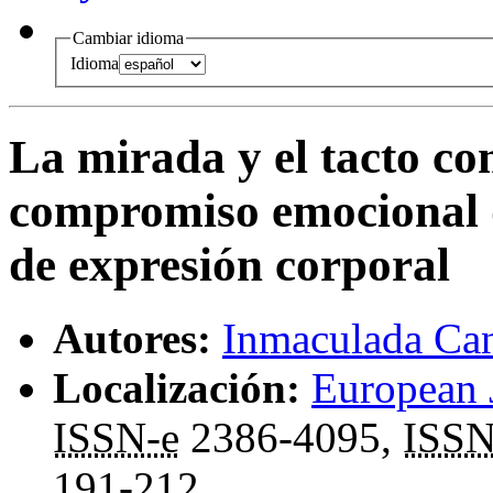
Cambiar idioma
Idioma
La mirada y el tacto co
compromiso emocional d
de expresión corporal
Autores:
Inmaculada Can
Localización:
European
ISSN-e
2386-4095,
ISS
191-212