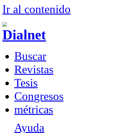
Ir al conteni
d
o
B
uscar
R
evistas
T
esis
Co
n
gresos
m
étricas
Ayuda