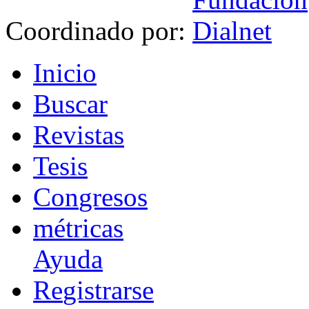
Coordinado por:
I
nicio
B
uscar
R
evistas
T
esis
Co
n
gresos
m
étricas
Ayuda
R
e
gistrarse