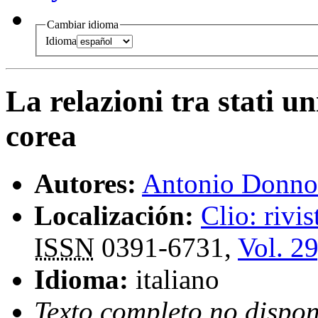
Cambiar idioma
Idioma
La relazioni tra stati uni
corea
Autores:
Antonio Donno
Localización:
Clio: rivis
ISSN
0391-6731,
Vol. 29
Idioma:
italiano
Texto completo no dispon