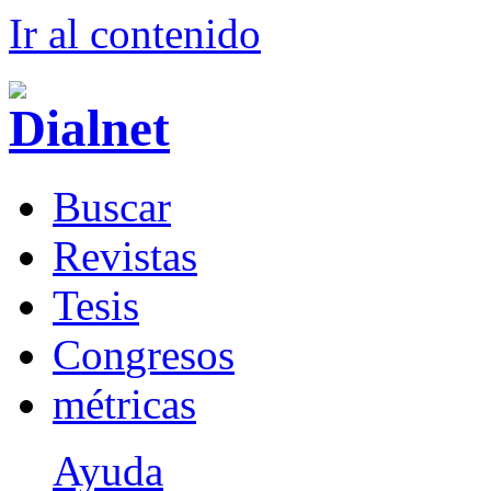
Ir al conteni
d
o
B
uscar
R
evistas
T
esis
Co
n
gresos
m
étricas
Ayuda