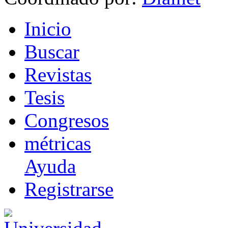
I
nicio
B
uscar
R
evistas
T
esis
Co
n
gresos
m
étricas
Ayuda
R
e
gistrarse