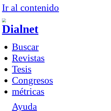
Ir al conteni
d
o
B
uscar
R
evistas
T
esis
Co
n
gresos
m
étricas
Ayuda