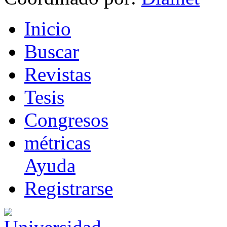
I
nicio
B
uscar
R
evistas
T
esis
Co
n
gresos
m
étricas
Ayuda
R
e
gistrarse