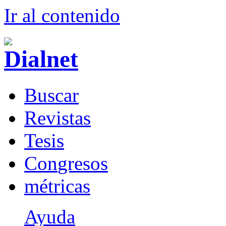
Ir al conteni
d
o
B
uscar
R
evistas
T
esis
Co
n
gresos
m
étricas
Ayuda