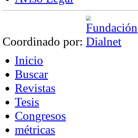
Coordinado por:
I
nicio
B
uscar
R
evistas
T
esis
Co
n
gresos
m
étricas