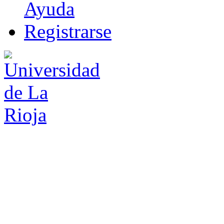
Ayuda
R
e
gistrarse