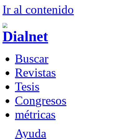
Ir al conteni
d
o
B
uscar
R
evistas
T
esis
Co
n
gresos
m
étricas
Ayuda