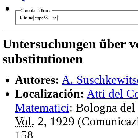
Cambiar idioma
Idioma
Untersuchungen über ve
substitutionen
Autores:
A. Suschkewits
Localización:
Atti del C
Matematici
:
Bologna del 
Vol.
2, 1929 (Comunicazi
158