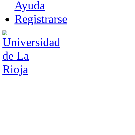
Ayuda
R
e
gistrarse