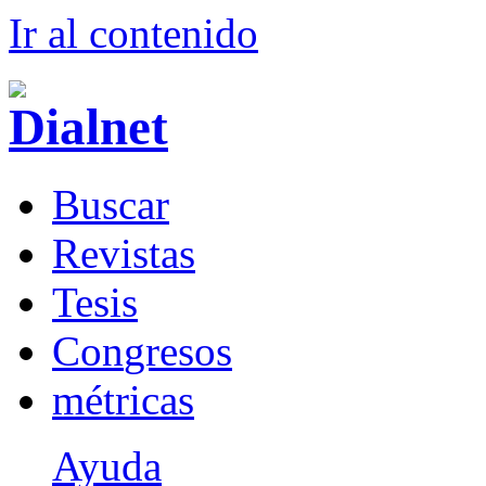
Ir al conteni
d
o
B
uscar
R
evistas
T
esis
Co
n
gresos
m
étricas
Ayuda