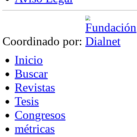
Coordinado por:
I
nicio
B
uscar
R
evistas
T
esis
Co
n
gresos
m
étricas