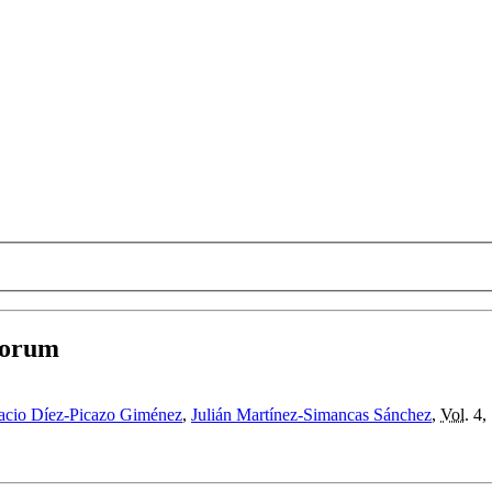
itorum
acio Díez-Picazo Giménez
,
Julián Martínez-Simancas Sánchez
,
Vol.
4,