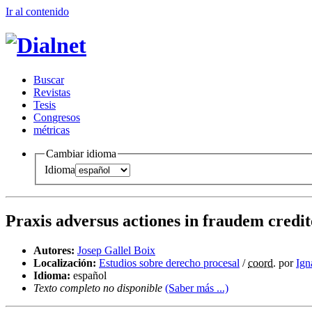
Ir al conteni
d
o
B
uscar
R
evistas
T
esis
Co
n
gresos
m
étricas
Cambiar idioma
Idioma
Praxis adversus actiones in fraudem cred
Autores:
Josep Gallel Boix
Localización:
Estudios sobre derecho procesal
/
coord.
por
Ign
Idioma:
español
Texto completo no disponible
(Saber más ...)