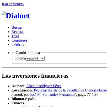
Ir al conteni
d
o
B
uscar
R
evistas
T
esis
Co
n
gresos
m
étricas
Cambiar idioma
Idioma
Las inversiones financieras
Autores:
Alicia Rodríguez Pérez
Localización:
Pecunia: revista de la Facultad de Ciencias Eco
/
coord.
por
José M. Fernández Fernández
),
págs.
77-154
Idioma:
español
Enlaces