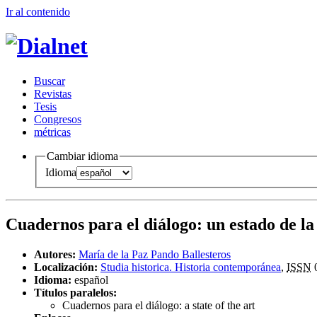
Ir al conteni
d
o
B
uscar
R
evistas
T
esis
Co
n
gresos
m
étricas
Cambiar idioma
Idioma
Cuadernos para el diálogo
:
un estado de la
Autores:
María de la Paz Pando Ballesteros
Localización:
Studia historica. Historia contemporánea
,
ISSN
Idioma:
español
Títulos paralelos:
Cuadernos para el diálogo: a state of the art