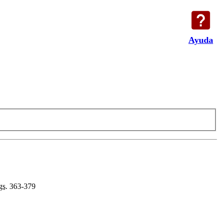
Ayuda
gs.
363-379