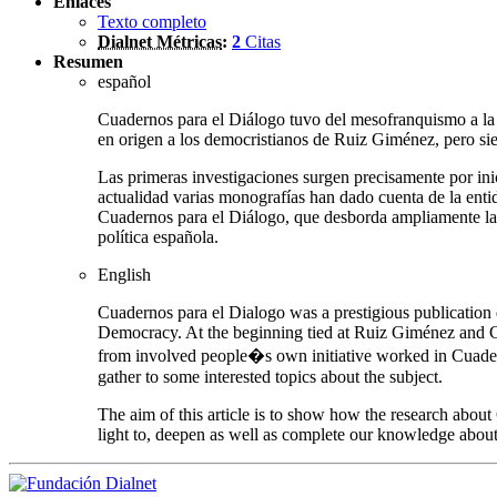
Enlaces
Texto completo
Dialnet Métricas
:
2
Citas
Resumen
español
Cuadernos para el Diálogo tuvo del mesofranquismo a la 
en origen a los democristianos de Ruiz Giménez, pero sie
Las primeras investigaciones surgen precisamente por inic
actualidad varias monografías han dado cuenta de la entida
Cuadernos para el Diálogo, que desborda ampliamente la p
política española.
English
Cuadernos para el Dialogo was a prestigious publication 
Democracy. At the beginning tied at Ruiz Giménez and Chr
from involved people�s own initiative worked in Cuader
gather to some interested topics about the subject.
The aim of this article is to show how the research about
light to, deepen as well as complete our knowledge about th