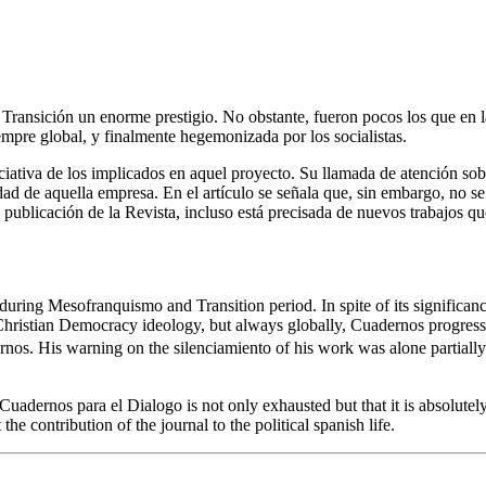
Transición un enorme prestigio. No obstante, fueron pocos los que en l
mpre global, y finalmente hegemonizada por los socialistas.
iativa de los implicados en aquel proyecto. Su llamada de atención sobr
d de aquella empresa. En el artículo se señala que, sin embargo, no se h
ublicación de la Revista, incluso está precisada de nuevos trabajos qu
during Mesofranquismo and Transition period. In spite of its significan
istian Democracy ideology, but always globally, Cuadernos progressive
nos. His warning on the silenciamiento of his work was alone partial
 Cuadernos para el Dialogo is not only exhausted but that it is absolutel
e contribution of the journal to the political spanish life.