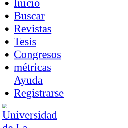
I
nicio
B
uscar
R
evistas
T
esis
Co
n
gresos
m
étricas
Ayuda
R
e
gistrarse