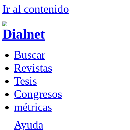
Ir al conteni
d
o
B
uscar
R
evistas
T
esis
Co
n
gresos
m
étricas
Ayuda