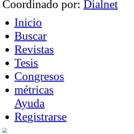
Coordinado por:
I
nicio
B
uscar
R
evistas
T
esis
Co
n
gresos
m
étricas
Ayuda
R
e
gistrarse