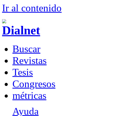
Ir al conteni
d
o
B
uscar
R
evistas
T
esis
Co
n
gresos
m
étricas
Ayuda