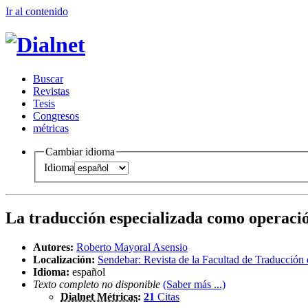
Ir al conteni
d
o
B
uscar
R
evistas
T
esis
Co
n
gresos
m
étricas
Cambiar idioma
Idioma
La traducción especializada como operaci
Autores:
Roberto Mayoral Asensio
Localización:
Sendebar: Revista de la Facultad de Traducción 
Idioma:
español
Texto completo no disponible
(Saber más ...)
Dialnet Métricas
:
21
Citas