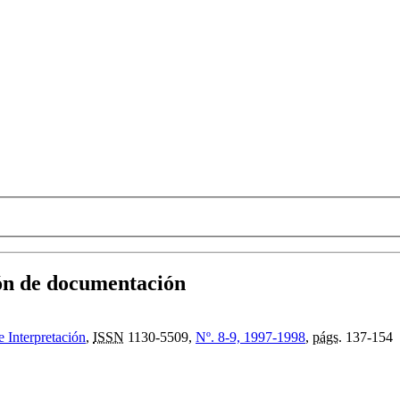
ón de documentación
e Interpretación
,
ISSN
1130-5509,
Nº. 8-9, 1997-1998
,
págs.
137-154