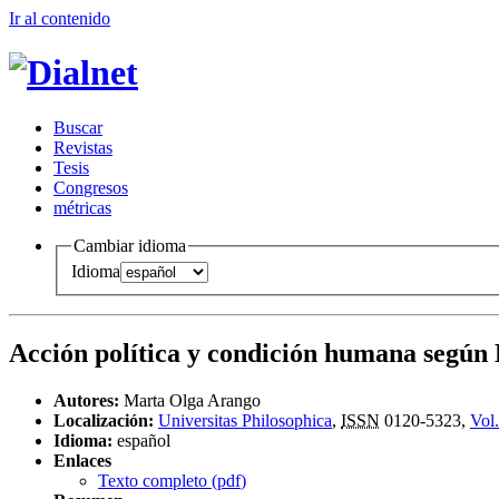
Ir al conteni
d
o
B
uscar
R
evistas
T
esis
Co
n
gresos
m
étricas
Cambiar idioma
Idioma
Acción política y condición humana segú
Autores:
Marta Olga Arango
Localización:
Universitas Philosophica
,
ISSN
0120-5323,
Vol.
Idioma:
español
Enlaces
Texto completo (
pdf
)