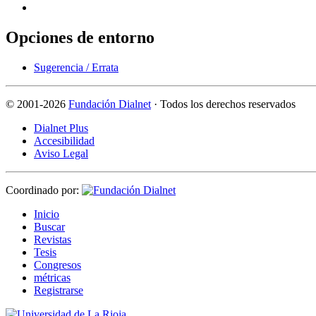
Opciones de entorno
Sugerencia / Errata
©
2001-2026
Fundación Dialnet
· Todos los derechos reservados
Dialnet Plus
Accesibilidad
Aviso Legal
Coordinado por:
I
nicio
B
uscar
R
evistas
T
esis
Co
n
gresos
m
étricas
R
e
gistrarse