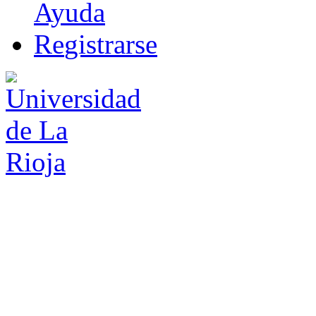
Ayuda
R
e
gistrarse