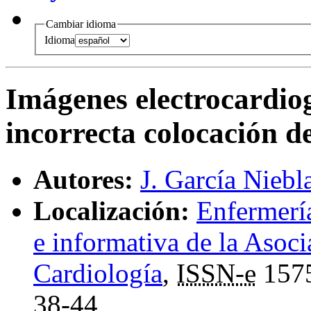
Cambiar idioma
Idioma
Imágenes electrocardio
incorrecta colocación d
Autores:
J. García Niebl
Localización:
Enfermería
e informativa de la Asoc
Cardiología
,
ISSN-e
157
38-44