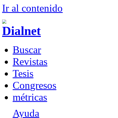
Ir al conteni
d
o
B
uscar
R
evistas
T
esis
Co
n
gresos
m
étricas
Ayuda