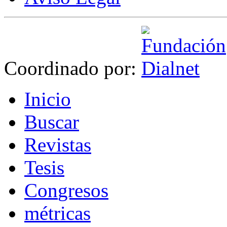
Coordinado por:
I
nicio
B
uscar
R
evistas
T
esis
Co
n
gresos
m
étricas