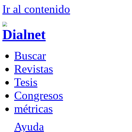
Ir al conteni
d
o
B
uscar
R
evistas
T
esis
Co
n
gresos
m
étricas
Ayuda