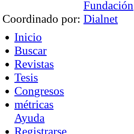
Coordinado por:
I
nicio
B
uscar
R
evistas
T
esis
Co
n
gresos
m
étricas
Ayuda
R
e
gistrarse