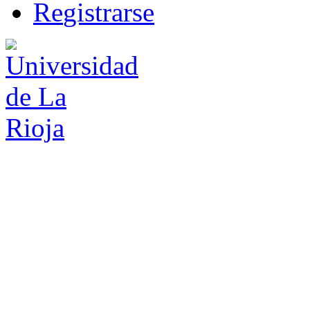
R
e
gistrarse