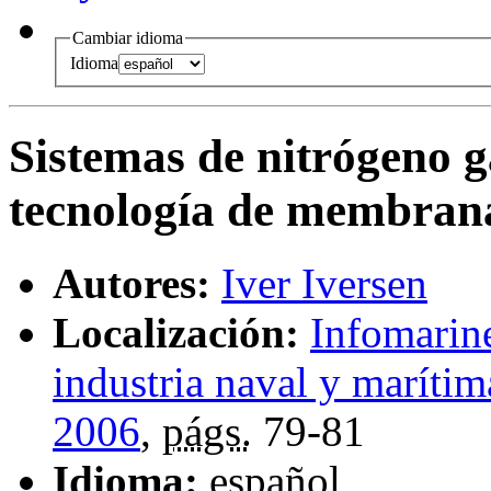
Cambiar idioma
Idioma
Sistemas de nitrógeno g
tecnología de membran
Autores:
Iver Iversen
Localización:
Infomarine
industria naval y marítim
2006
,
págs.
79-81
Idioma:
español