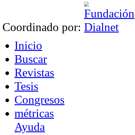
Coordinado por:
I
nicio
B
uscar
R
evistas
T
esis
Co
n
gresos
m
étricas
Ayuda