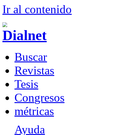
Ir al conteni
d
o
B
uscar
R
evistas
T
esis
Co
n
gresos
m
étricas
Ayuda